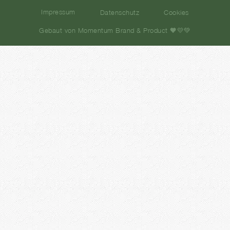
Impressum
Datenschutz
Cookies
Gebaut von Momentum Brand & Product 🧡💛💚