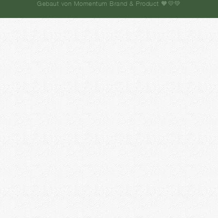
Gebaut von Momentum Brand & Product 🧡💛💚