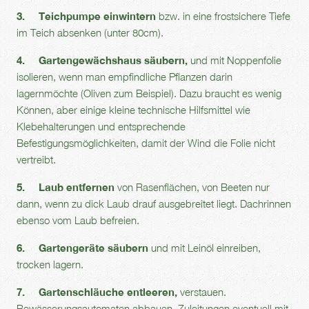
3. Teichpumpe einwintern
bzw. in eine frostsichere Tiefe
im Teich absenken (unter 80cm).
4. Gartengewächshaus säubern,
und mit Noppenfolie
isolieren, wenn man empfindliche Pflanzen darin
lagernmöchte (Oliven zum Beispiel). Dazu braucht es wenig
Können, aber einige kleine technische Hilfsmittel wie
Klebehalterungen und entsprechende
Befestigungsmöglichkeiten, damit der Wind die Folie nicht
vertreibt.
5. Laub entfernen
von Rasenflächen, von Beeten nur
dann, wenn zu dick Laub drauf ausgebreitet liegt. Dachrinnen
ebenso vom Laub befreien.
6. Gartengeräte säubern
und mit Leinöl einreiben,
trocken lagern.
7. Gartenschläuche entleeren,
verstauen.
Bewässerungsautomaten abbauen, Zuleitungen eventuell mit