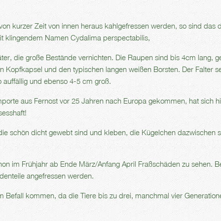
on kurzer Zeit von innen heraus kahlgefressen werden, so sind das d
it klingendem Namen Cydalima perspectabilis,
täter, die große Bestände vernichten. Die Raupen sind bis 4cm lang, g
 Kopfkapsel und den typischen langen weißen Borsten. Der Falter sel
o auffällig und ebenso 4-5 cm groß.
importe aus Fernost vor 25 Jahren nach Europa gekommen, hat sich hi
sesshaft!
 die schön dicht gewebt sind und kleben, die Kügelchen dazwischen s
on im Frühjahr ab Ende März/Anfang April Fraßschäden zu sehen. B
ndenteile angefressen werden.
 Befall kommen, da die Tiere bis zu drei, manchmal vier Generation