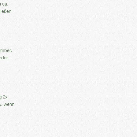
 ca.
ließen
tember.
eder
g 2x
w. wenn