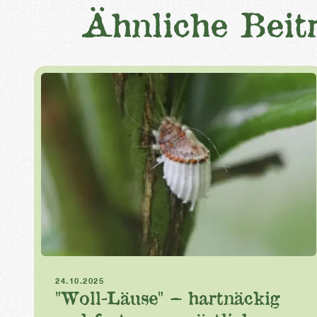
Ähnliche Beit
Schädlinge
Wollläuse
24.10.2025
"Woll-Läuse" – hartnäckig