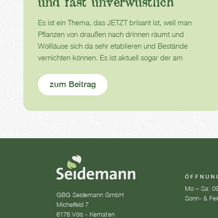
und fast unverwüstlich
Es ist ein Thema, das JETZT brisant ist, weil man
Pflanzen von draußen nach drinnen räumt und
Wollläuse sich da sehr etablieren und Bestände
vernichten können. Es ist aktuell sogar der am
meisten auftretende Schädling dieser Pflanzen.
zum Beitrag
ÖFFNUN
Mo – Sa: 09
GBG Seidemann GmbH
Sonn- & Fei
Michelfeld 7
6176 Völs - Kematen