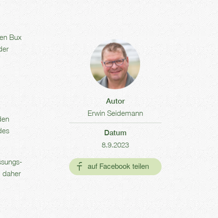
zen Bux
der
Autor
Erwin Seidemann
den
des
Datum
8.9.2023
ssungs-
d daher