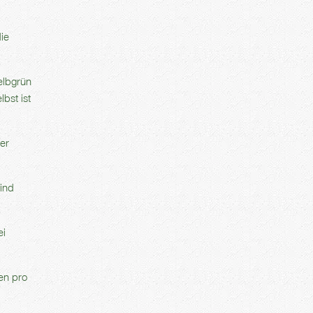
ie
elbgrün
bst ist
er
ind
ei
en pro