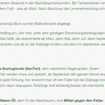
 in einem Gespinst in den Buchsbaumsträuchern. Bei Temperaturen von
 dem Fraß - also ab März. Nach Abschluss der Larvenentwicklung sch
wanzig Stück auf der Blattunterseite abgelegt.
hädling pro Jahr drei, unter sehr günstigen Entwicklungsbedingungen
. Das heißt, die überwinterte ab März, dann Mai, dann Juli, dann Sep
 bekämpfen und sie an der Eiablage hindern und dann im September wi
s thuringiensis (XenTari)
, dem natürlichen Gegenspieler. Einem
ritzt werden muss und speziell ab September den ganzen Monat lan
 gute Wirkung, hier erwischt man oft den Falter bei der Eiablage bz
sich dann verpuppen. Nützlinge sind eindeutig besser als chemische
e
Neem-Öl
, dem Öl des Niembaums, sind
Mittel gegen den Falter
.