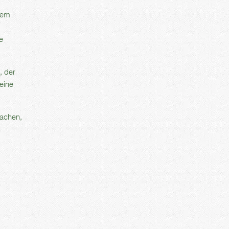
rmem
e
, der
eine
machen,