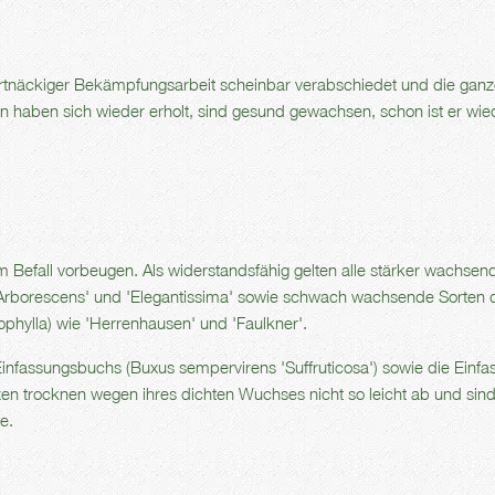
rtnäckiger Bekämpfungsarbeit scheinbar verabschiedet und die gan
 haben sich wieder erholt, sind gesund gewachsen, schon ist er wie
m Befall vorbeugen. Als widerstandsfähig gelten alle stärker wachsen
Arborescens' und 'Elegantissima' sowie schwach wachsende Sorten 
phylla) wie 'Herrenhausen' und 'Faulkner'.
Einfassungsbuchs (Buxus sempervirens 'Suffruticosa') sowie die Einfa
nzen trocknen wegen ihres dichten Wuchses nicht so leicht ab und sin
e.