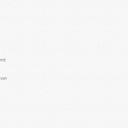
mit
 von