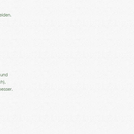
eiden.
 und
h),
esser.