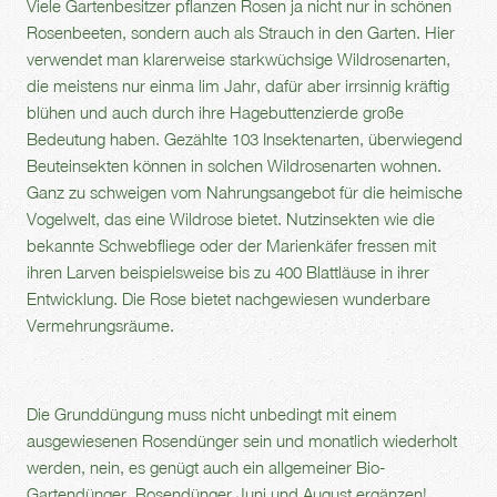
Viele Gartenbesitzer pflanzen Rosen ja nicht nur in schönen
Rosenbeeten, sondern auch als Strauch in den Garten. Hier
verwendet man klarerweise starkwüchsige Wildrosenarten,
die meistens nur einma lim Jahr, dafür aber irrsinnig kräftig
blühen und auch durch ihre Hagebuttenzierde große
Bedeutung haben. Gezählte 103 Insektenarten, überwiegend
Beuteinsekten können in solchen Wildrosenarten wohnen.
Ganz zu schweigen vom Nahrungsangebot für die heimische
Vogelwelt, das eine Wildrose bietet. Nutzinsekten wie die
bekannte Schwebfliege oder der Marienkäfer fressen mit
ihren Larven beispielsweise bis zu 400 Blattläuse in ihrer
Entwicklung. Die Rose bietet nachgewiesen wunderbare
Vermehrungsräume.
Die Grunddüngung muss nicht unbedingt mit einem
ausgewiesenen Rosendünger sein und monatlich wiederholt
werden, nein, es genügt auch ein allgemeiner Bio-
Gartendünger, Rosendünger Juni und August ergänzen!