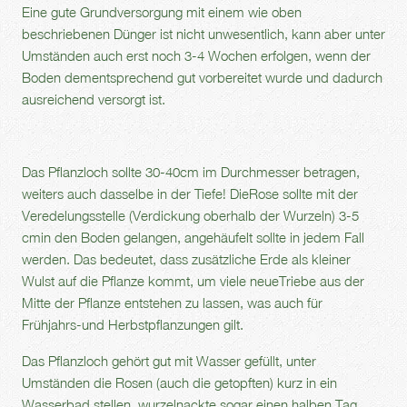
Eine gute Grundversorgung mit einem wie oben
beschriebenen Dünger ist nicht unwesentlich, kann aber unter
Umständen auch erst noch 3-4 Wochen erfolgen, wenn der
Boden dementsprechend gut vorbereitet wurde und dadurch
ausreichend versorgt ist.
Das Pflanzloch sollte 30-40cm im Durchmesser betragen,
weiters auch dasselbe in der Tiefe! DieRose sollte mit der
Veredelungsstelle (Verdickung oberhalb der Wurzeln) 3-5
cmin den Boden gelangen, angehäufelt sollte in jedem Fall
werden. Das bedeutet, dass zusätzliche Erde als kleiner
Wulst auf die Pflanze kommt, um viele neueTriebe aus der
Mitte der Pflanze entstehen zu lassen, was auch für
Frühjahrs-und Herbstpflanzungen gilt.
Das Pflanzloch gehört gut mit Wasser gefüllt, unter
Umständen die Rosen (auch die getopften) kurz in ein
Wasserbad stellen, wurzelnackte sogar einen halben Tag