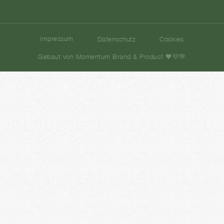
Impressum
Datenschutz
Cookies
Gebaut von Momentum Brand & Product 🧡💛💚