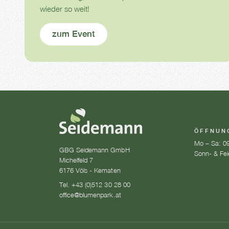
wieder so weit!
zum Event
ÖFFNUN
Mo – Sa: 09
GBG Seidemann GmbH
Sonn- & Fei
Michelfeld 7
6176 Völs - Kematen
Tel. +43 (0)512 30 28 00
office@blumenpark.at