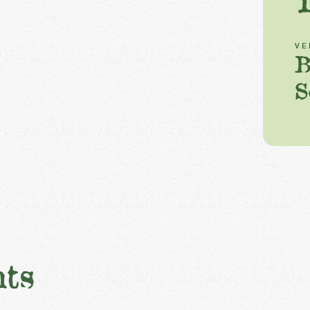
VE
B
S
ts