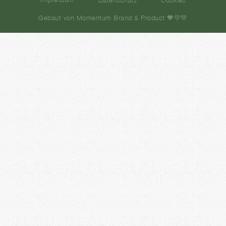
Datenschutz
Cookies
Gebaut von Momentum Brand & Product 🧡💛💚