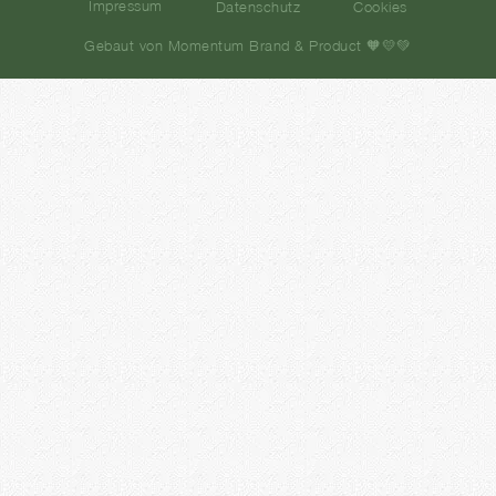
Impressum
Datenschutz
Cookies
Gebaut von Momentum Brand & Product 🧡💛💚