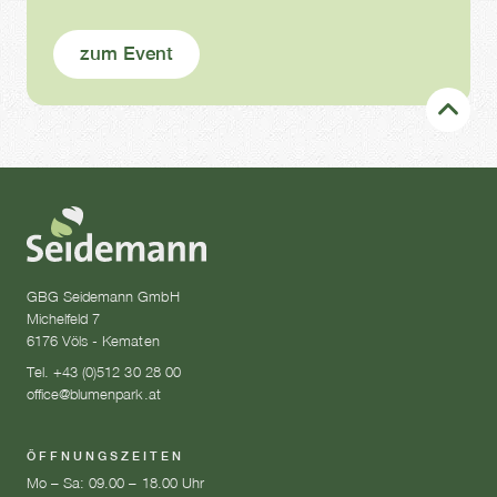
zum Event
GBG Seidemann GmbH
Michelfeld 7
6176 Völs - Kematen
Tel. +43 (0)512 30 28 00
office@blumenpark.at
ÖFFNUNGSZEITEN
Mo – Sa: 09.00 – 18.00 Uhr