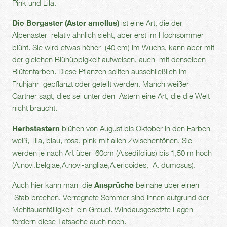
Pink und Lila.
Die Bergaster (Aster amellus)
ist eine Art, die der
Alpenaster relativ ähnlich sieht, aber erst im Hochsommer
blüht. Sie wird etwas höher (40 cm) im Wuchs, kann aber mit
der gleichen Blühüppigkeit aufweisen, auch mit denselben
Blütenfarben. Diese Pflanzen sollten ausschließlich im
Frühjahr gepflanzt oder geteilt werden. Manch weißer
Gärtner sagt, dies sei unter den Astern eine Art, die die Welt
nicht braucht.
Herbstastern
blühen von August bis Oktober in den Farben
weiß, lila, blau, rosa, pink mit allen Zwischentönen. Sie
werden je nach Art über 60cm (A.sedifolius) bis 1,50 m hoch
(A.novi.belgiae,A.novi-angliae,A.ericoides, A. dumosus).
Auch hier kann man die
Ansprüche
beinahe über einen
Stab brechen. Verregnete Sommer sind ihnen aufgrund der
Mehltauanfälligkeit ein Greuel. Windausgesetzte Lagen
fördern diese Tatsache auch noch.