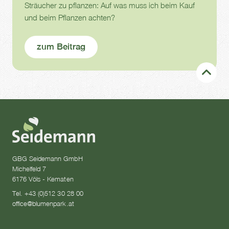
Sträucher zu pflanzen: Auf was muss ich beim Kauf
und beim Pflanzen achten?
zum Beitrag
GBG Seidemann GmbH
Michelfeld 7
6176 Völs - Kematen
Tel. +43 (0)512 30 28 00
office@blumenpark.at