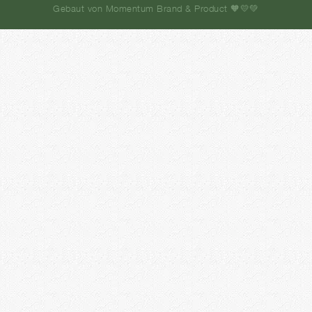
Gebaut von Momentum Brand & Product 🧡💛💚