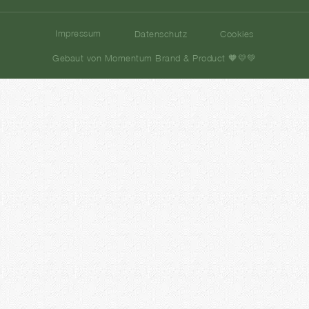
Impressum
Datenschutz
Cookies
Gebaut von Momentum Brand & Product 🧡💛💚