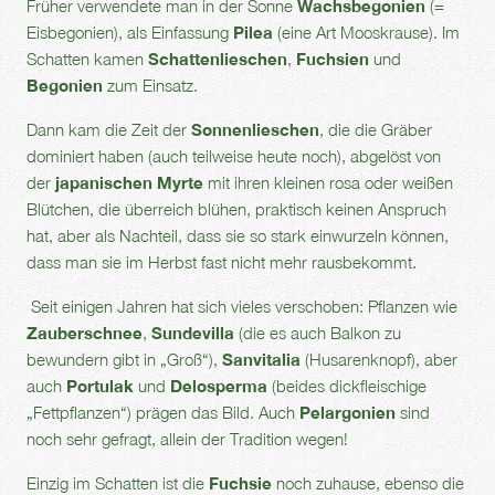
Früher verwendete man in der Sonne
Wachsbegonien
(=
Eisbegonien), als Einfassung
Pilea
(eine Art Mooskrause). Im
Schatten kamen
Schattenlieschen
,
Fuchsien
und
Begonien
zum Einsatz.
Dann kam die Zeit der
Sonnenlieschen
, die die Gräber
dominiert haben (auch teilweise heute noch), abgelöst von
der
japanischen
Myrte
mit ihren kleinen rosa oder weißen
Blütchen, die überreich blühen, praktisch keinen Anspruch
hat, aber als Nachteil, dass sie so stark einwurzeln können,
dass man sie im Herbst fast nicht mehr rausbekommt.
Seit einigen Jahren hat sich vieles verschoben: Pflanzen wie
Zauberschnee
,
Sundevilla
(die es auch Balkon zu
bewundern gibt in „Groß“),
Sanvitalia
(Husarenknopf), aber
auch
Portulak
und
Delosperma
(beides dickfleischige
„Fettpflanzen“) prägen das Bild. Auch
Pelargonien
sind
noch sehr gefragt, allein der Tradition wegen!
Einzig im Schatten ist die
Fuchsie
noch zuhause, ebenso die