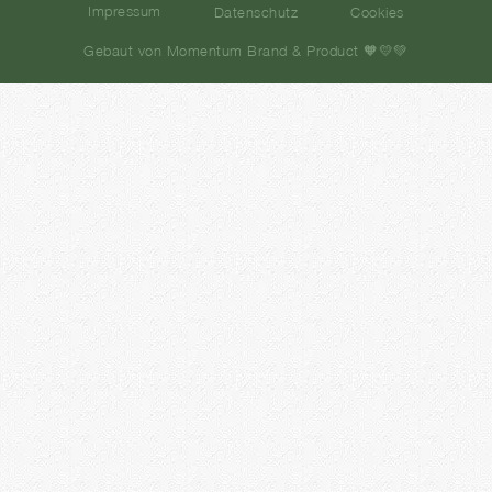
Impressum
Datenschutz
Cookies
Gebaut von Momentum Brand & Product 🧡💛💚