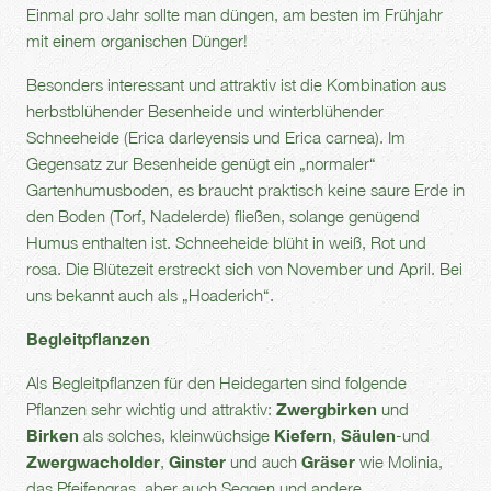
Einmal pro Jahr sollte man düngen, am besten im Frühjahr
mit einem organischen Dünger!
Besonders interessant und attraktiv ist die Kombination aus
herbstblühender Besenheide und winterblühender
Schneeheide (Erica darleyensis und Erica carnea). Im
Gegensatz zur Besenheide genügt ein „normaler“
Gartenhumusboden, es braucht praktisch keine saure Erde in
den Boden (Torf, Nadelerde) fließen, solange genügend
Humus enthalten ist. Schneeheide blüht in weiß, Rot und
rosa. Die Blütezeit erstreckt sich von November und April. Bei
uns bekannt auch als „Hoaderich“.
Begleitpflanzen
Als Begleitpflanzen für den Heidegarten sind folgende
Pflanzen sehr wichtig und attraktiv:
Zwergbirken
und
Birken
als solches, kleinwüchsige
Kiefern
,
Säulen
-und
Zwergwacholder
,
Ginster
und auch
Gräser
wie Molinia,
das Pfeifengras, aber auch Seggen und andere.