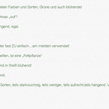
ielen Farben und Sorten, Grüne und auch blühende!
etwas „out“!
ngend, egal.
unter fast ZU einfach…am meisten verwendet!
eßen, ist eine „Fettpflanze“
und in Weiß blühend!
end.
rten, teils starkwüchsig, teils weniger, teils aufrecht,teils hängend. V