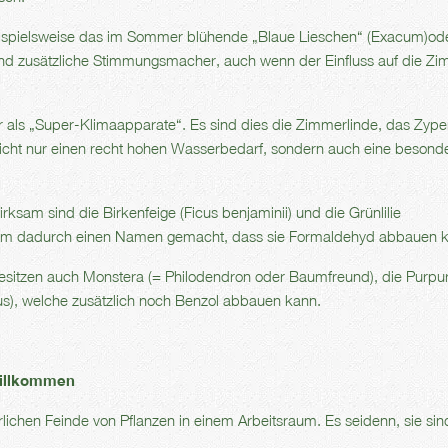
beispielsweise das im Sommer blühende „Blaue Lieschen“ (Exacum)ode
d zusätzliche Stimmungsmacher, auch wenn der Einfluss auf die Zim
 als „Super-Klimaapparate“. Es sind dies die Zimmerlinde, das Zype
nicht nur einen recht hohen Wasserbedarf, sondern auch eine besond
rksam sind die Birkenfeige (Ficus benjaminii) und die Grünlilie
allem dadurch einen Namen gemacht, dass sie Formaldehyd abbauen 
besitzen auch Monstera (= Philodendron oder Baumfreund), die Purpur
us), welche zusätzlich noch Benzol abbauen kann.
willkommen
lichen Feinde von Pflanzen in einem Arbeitsraum. Es seidenn, sie sin