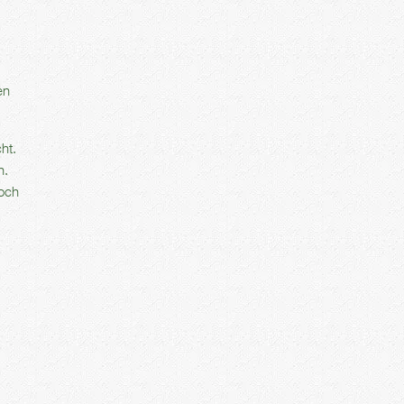
en
ht.
n.
noch