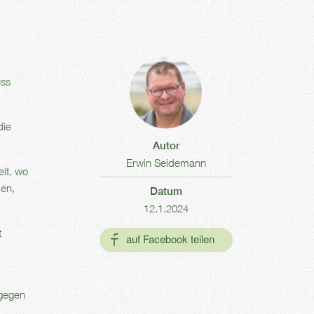
uss
die
Autor
Erwin Seidemann
eit, wo
den,
Datum
12.1.2024
t
agegen