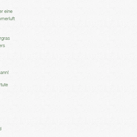
r eine
merluft
rgras
ers
kann!
tute
d