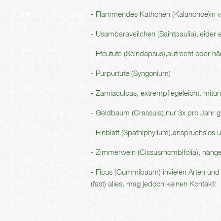
- Flammendes Käthchen (Kalanchoe)in v
- Usambaraveilchen (Saintpaulia),leider 
- Efeutute (Scindapsus),aufrecht oder hä
- Purpurtute (Syngonium)
- Zamiaculcas, extrempflegeleicht, mit
- Geldbaum (Crassula),nur 3x pro Jahr gi
- Einblatt (Spathiphyllum),anspruchslos 
- Zimmerwein (Cissusrhombifolia), häng
- Ficus (Gummibaum) invielen Arten und So
(fast) alles, mag jedoch keinen Kontakt!