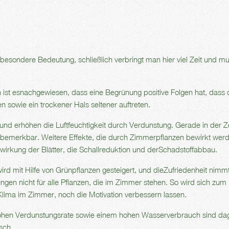
 besondere Bedeutung, schließlich verbringt man hier viel Zeit und m
ch ist esnachgewiesen, dass eine Begrünung positive Folgen hat, dass 
 sowie ein trockener Hals seltener auftreten.
und erhöhen die Luftfeuchtigkeit durch Verdunstung. Gerade in der Z
tiv bemerkbar. Weitere Effekte, die durch Zimmerpflanzen bewirkt wer
rwirkung der Blätter, die Schallreduktion und derSchadstoffabbau.
rd mit Hilfe von Grünpflanzen gesteigert, und dieZufriedenheit nimm
ungen nicht für alle Pflanzen, die im Zimmer stehen. So wird sich zum
lima im Zimmer, noch die Motivation verbessern lassen.
r hohen Verdunstungsrate sowie einem hohen Wasserverbrauch sind d
sch.