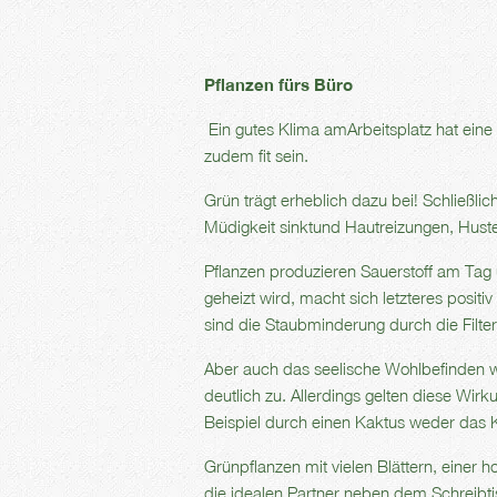
Pflanzen fürs Büro
Ein gutes Klima amArbeitsplatz hat eine
zudem fit sein.
Grün trägt erheblich dazu bei! Schließli
Müdigkeit sinktund Hautreizungen, Husten
Pflanzen produzieren Sauerstoff am Tag 
geheizt wird, macht sich letzteres posi
sind die Staubminderung durch die Filte
Aber auch das seelische Wohlbefinden wi
deutlich zu. Allerdings gelten diese Wirk
Beispiel durch einen Kaktus weder das K
Grünpflanzen mit vielen Blättern, eine
die idealen Partner neben dem Schreibti