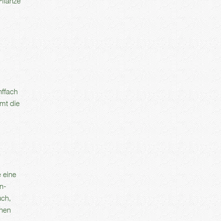
Pflanze
nffach
mmt die
 eine
n-
uch,
chen