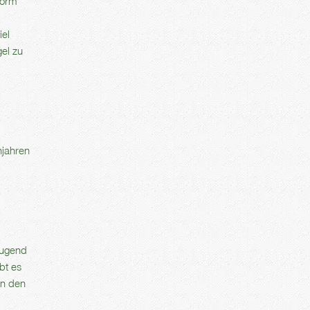
Form
iel
gel zu
njahren
eugend
bt es
on den