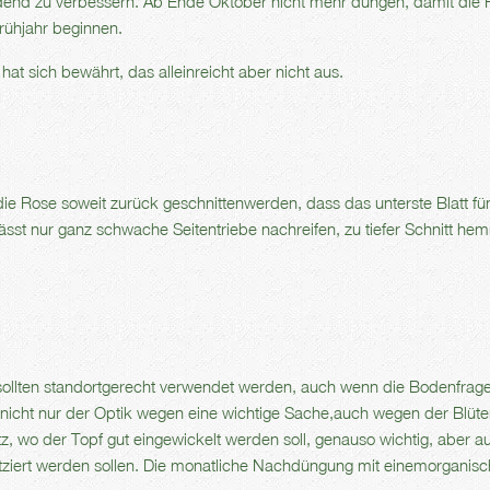
end zu verbessern. Ab Ende Oktober nicht mehr düngen, damit die 
rühjahr beginnen.
hat sich bewährt, das alleinreicht aber nicht aus.
die Rose soweit zurück geschnittenwerden, dass das unterste Blatt fü
lässt nur ganz schwache Seitentriebe nachreifen, zu tiefer Schnitt he
ollten standortgerecht verwendet werden, auch wenn die Bodenfrage
t nicht nur der Optik wegen eine wichtige Sache,auch wegen der Blüte
z, wo der Topf gut eingewickelt werden soll, genauso wichtig, aber a
tziert werden sollen. Die monatliche Nachdüngung mit einemorganis