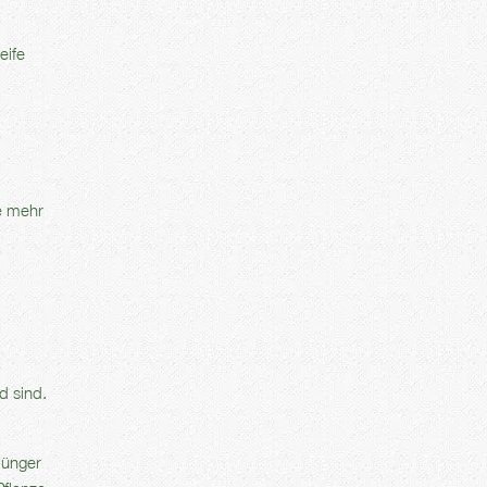
eife
e mehr
d sind.
dünger