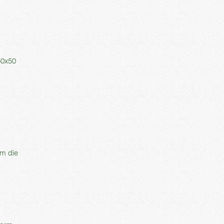
50x50
um die