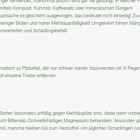
ünger verwendet, manchmal jedoch wird gar nie gedüngt. In welcher 
mittels Kompost, Kuhmist, Kaffeesatz oder mineralischen Düngern
uptsache es geschieht ausgewogen, das bedeutet nicht einseitig! Zuv
, weniger Blüten und hoher Mehltauanfälligkeit! Umgekehrt führen Män
krankheiten und Schädlingsbefall!
atisch zu Pilzbefall, der nur schwer wieder loszuwerden ist! In Rege
l einzelne Triebe entfernen.
orten besonders anfällig gegen Mehltaupilze sind, diese dann vorb
auch Bittersalz (Schwefelhältiges Magnesium) behandeln. Ansonsten gi
 sind, manche bleiben bis zum Herbstfrei von jeglichen Schädlingen (v