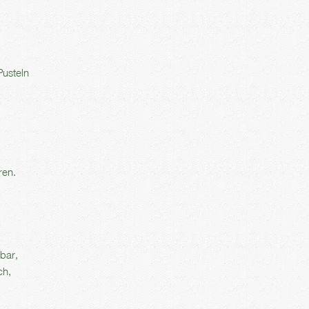
Pusteln
ren.
bar,
ch,