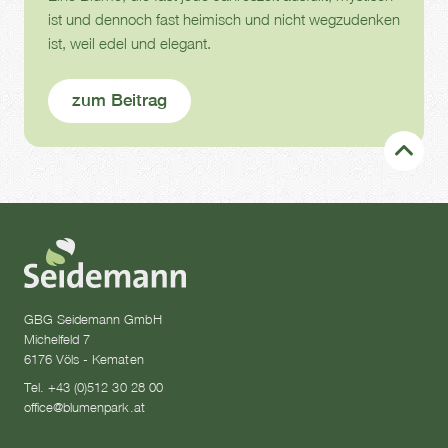
ist und dennoch fast heimisch und nicht wegzudenken
ist, weil edel und elegant.
zum Beitrag
GBG Seidemann GmbH
Michelfeld 7
6176 Völs - Kematen
Tel. +43 (0)512 30 28 00
office@blumenpark.at