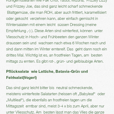
Kohlgemüsearten wie Pak Choi, Tatsoi, Mizuna, Frizzey Lizzy
und Frizzey Joe, das sind ganz leicht scharf schmeckende
Blattgemüse, die man ROH, aber auch frittiert, karamellisiert
oder gekocht verzehren kann, aber einfach gemischt in
Wintersalaten mit einem leicht süssen Dressing (meine
Empfehlung ,-) ). Diese Arten sind winterfest, können unter
Vliesschutz in Hoch- und Frühbeeten den ganzen Winter
draussen sein und wachsen nach etwa 6 Wochen nach und
sind dann mitten im Winter erntereif. Das geht dann noch ein
drittes Mal. Wichtig ist es, an frostfreien Tagen, am besten
mittags zu ernten. Es gibt rot-, grün- und gelblaubige Arten.
Pflücksalate wie Lattiche, Batavia-Grün und
Feldsalat(Vogerl)
Das sind ganz leicht bitter bis neutral schmeckende,
meistens winterfeste Salatarten (heissen oft „Babyleaf“ oder
„Multileaf“), die ebenfalls an frostfreien tagen um die
Mittagszeit erntbar sind, meist 3-4 x bis zum April, aber nur
unter Vliesschutz. Am besten lässt man das Vlies die ganze