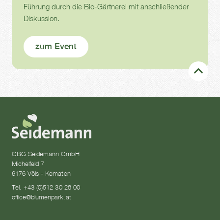
Führung durch die Bio-Gärtnerei mit anschließender
Diskussion.
zum Event
GBG Seidemann GmbH
Michelfeld 7
6176 Völs - Kematen
Tel. +43 (0)512 30 28 00
office@blumenpark.at