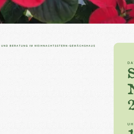
G UND BERATUNG IM WEIHNACHTSSTERN-GEWÄCHSHAUS
D
UH