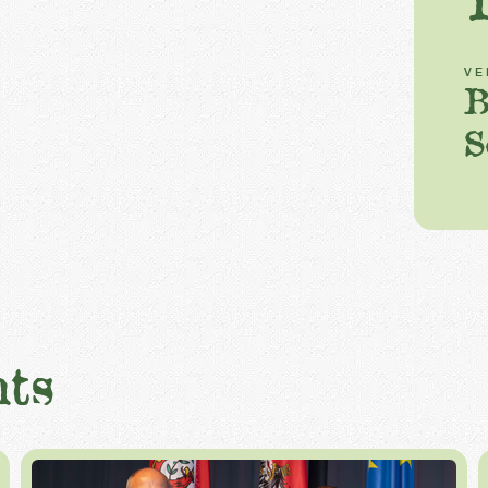
VE
B
S
ts