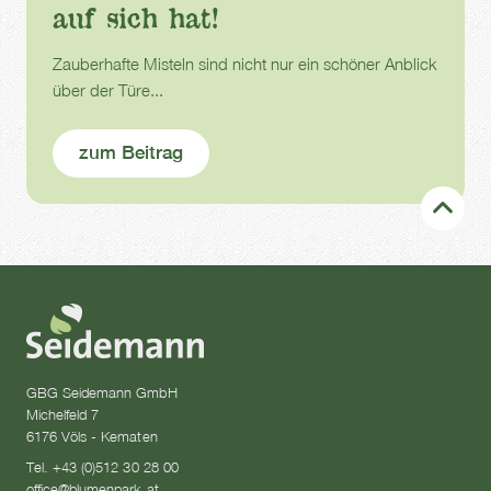
auf sich hat!
Zauberhafte Misteln sind nicht nur ein schöner Anblick
über der Türe...
zum Beitrag
GBG Seidemann GmbH
Michelfeld 7
6176 Völs - Kematen
Tel. +43 (0)512 30 28 00
office@blumenpark.at