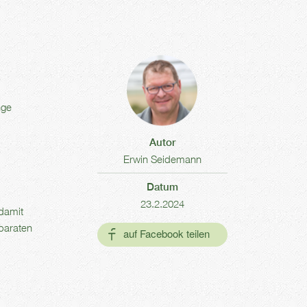
nge
Autor
Erwin Seidemann
Datum
23.2.2024
 damit
paraten