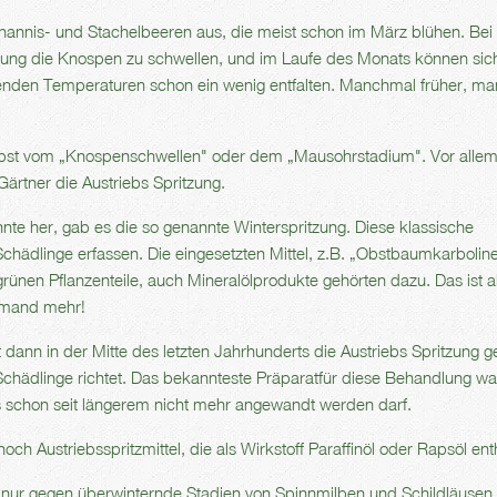
Johannis- und Stachelbeeren aus, die meist schon im März blühen. Bei
erung die Knospen zu schwellen, und im Laufe des Monats können sic
nden Temperaturen schon ein wenig entfalten. Manchmal früher, m
bst vom „Knospenschwellen" oder dem „Mausohrstadium". Vor allem
rtner die Austriebs Spritzung.
hnte her, gab es die so genannte Winterspritzung. Diese klassische
chädlinge erfassen. Die eingesetzten Mittel, z.B. „Obstbaumkarbolin
grünen Pflanzenteile, auch Mineralölprodukte gehörten dazu. Das ist 
emand mehr!
 dann in der Mitte des letzten Jahrhunderts die Austriebs Spritzung g
Schädlinge richtet. Das bekannteste Präparatfür diese Behandlung wa
das schon seit längerem nicht mehr angewandt werden darf.
och Austriebsspritzmittel, die als Wirkstoff Paraffinöl oder Rapsöl ent
el nur gegen überwinternde Stadien von Spinnmilben und Schildläusen.