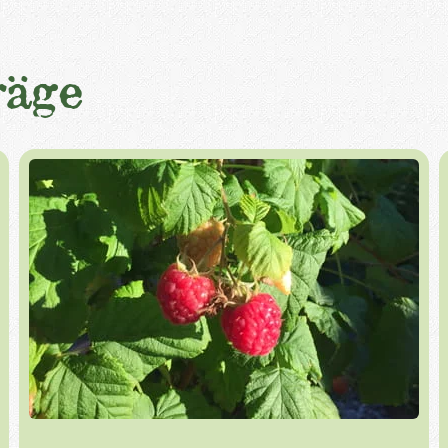
räge
Balkon
Terrasse
Obstpflanzen