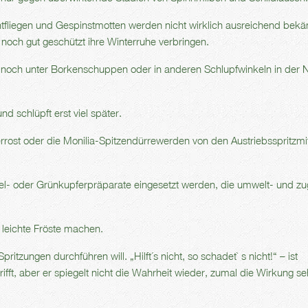
htfliegen und Gespinstmotten werden nicht wirklich ausreichend bekä
 noch gut geschützt ihre Winterruhe verbringen.
ve noch unter Borkenschuppen oder in anderen Schlupfwinkeln in der
nd schlüpft erst viel später.
errost oder die Monilia-Spitzendürrewerden von den Austriebsspritzmit
el- oder Grünkupferpräparate eingesetzt werden, die umwelt- und zu
 leichte Fröste machen.
tzungen durchführen will. „Hilft´s nicht, so schadet` s nicht!“ – ist
rifft, aber er spiegelt nicht die Wahrheit wieder, zumal die Wirkung s