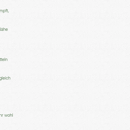
mpft,
 Nähe
teln
gleich
ehr wohl