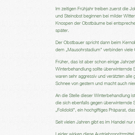
Im zeitigen Frühjahr treiben zuerst die 
und Steinobst beginnen bei milder Witt
Knospen der Obstbäume bei entspreche
später.
Der Obstbauer spricht dann beim Kerno
dem „Mausohrstadium" verbinden viele Gä
Früher, das ist aber schon einige Jahrze
Winterbehandlung sollte überwinternde S
waren sehr aggressiv und verätzten alle 
Schnee von gestern und macht auch ni
An die Stelle dieser Winterbehandlung ist
die sich ebenfalls gegen überwinternde 
„Folidolöl", ein hochgiftiges Präparat, 
Seit vielen Jahren gibt es im Handel nur n
Leider wirken diese Austriebsspritzmitt