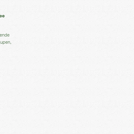
Tee
zende
aupen,