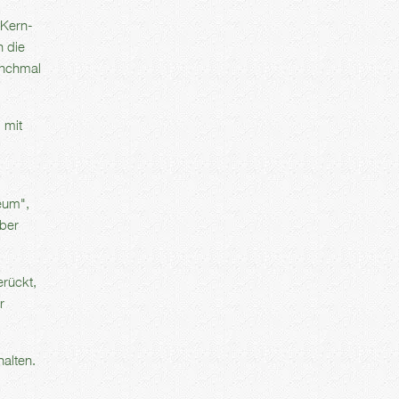
 Kern-
h die
anchmal
 mit
eum",
aber
erückt,
r
halten.