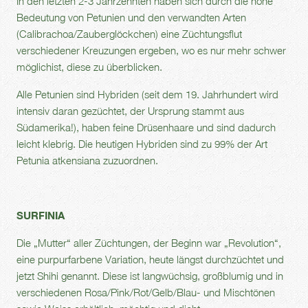
In den letzten 2-3 Jahrzehnten haben sich durch die hohe
Bedeutung von Petunien und den verwandten Arten
(Calibrachoa/Zauberglöckchen) eine Züchtungsflut
verschiedener Kreuzungen ergeben, wo es nur mehr schwer
möglichist, diese zu überblicken.
Alle Petunien sind Hybriden (seit dem 19. Jahrhundert wird
intensiv daran gezüchtet, der Ursprung stammt aus
Südamerika!), haben feine Drüsenhaare und sind dadurch
leicht klebrig. Die heutigen Hybriden sind zu 99% der Art
Petunia atkensiana zuzuordnen.
SURFINIA
Die „Mutter“ aller Züchtungen, der Beginn war „Revolution“,
eine purpurfarbene Variation, heute längst durchzüchtet und
jetzt Shihi genannt. Diese ist langwüchsig, großblumig und in
verschiedenen Rosa/Pink/Rot/Gelb/Blau- und Mischtönen