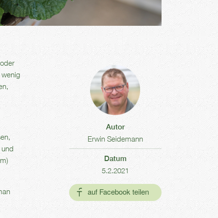
(oder
n wenig
en,
Autor
sen,
Erwin Seidemann
n und
Datum
em)
5.2.2021
 man