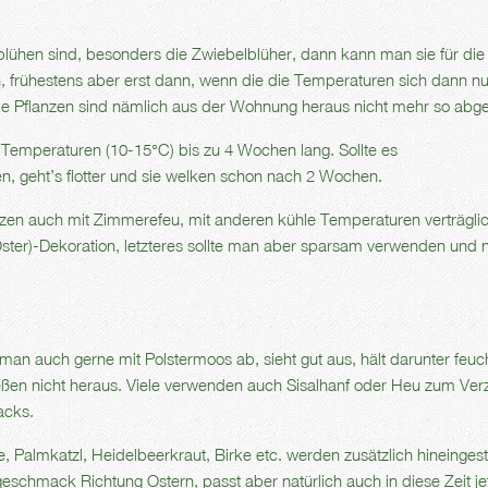
hen sind, besonders die Zwiebelblüher, dann kann man sie für die 
n, frühestens aber erst dann, wenn die die Temperaturen sich dann n
 Pflanzen sind nämlich aus der Wohnung heraus nicht mehr so abge
n Temperaturen (10-15°C) bis zu 4 Wochen lang. Sollte es
 geht’s flotter und sie welken schon nach 2 Wochen.
zen auch mit Zimmerefeu, mit anderen kühle Temperaturen verträgli
Oster)-Dekoration, letzteres sollte man aber sparsam verwenden und n
man auch gerne mit Polstermoos ab, sieht gut aus, hält darunter feuc
ßen nicht heraus. Viele verwenden auch Sisalhanf oder Heu zum Verz
acks.
 Palmkatzl, Heidelbeerkraut, Birke etc. werden zusätzlich hineingest
rgeschmack Richtung Ostern, passt aber natürlich auch in diese Zeit jet