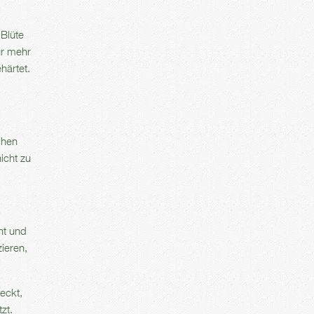
Blüte
ur mehr
härtet.
chen
icht zu
ht und
ieren,
eckt,
zt.