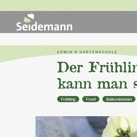
ERWIN’S GARTENSCHULE
Der Frühli
kann man s
Frühling
Frost
Balkonblumen