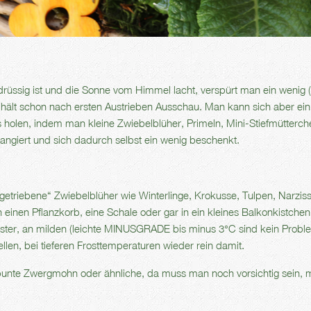
rüssig ist und die Sonne vom Himmel lacht, verspürt man ein wenig 
 hält schon nach ersten Austrieben Ausschau. Man kann sich aber ei
 holen, indem man kleine Zwiebelblüher, Primeln, Mini-Stiefmütterch
ngiert und sich dadurch selbst ein wenig beschenkt.
etriebene“ Zwiebelblüher wie Winterlinge, Krokusse, Tulpen, Narzis
 einen Pflanzkorb, eine Schale oder gar in ein kleines Balkonkistche
Fenster, an milden (leichte MINUSGRADE bis minus 3°C sind kein Probl
llen, bei tieferen Frosttemperaturen wieder rein damit.
bunte Zwergmohn oder ähnliche, da muss man noch vorsichtig sein,