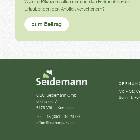
Welche Pflanzen sollen mir und den Betrachtern/den
Urlaubenden den Anblick verschönern?
zum Beitrag
ÖFFNUN
Mo – Sa: 09
GBG Seidemann GmbH
Sonn- & Fei
Michelfeld 7
6176 Völs - Kematen
Tel. +43 (0)512 30 28 00
office@blumenpark.at