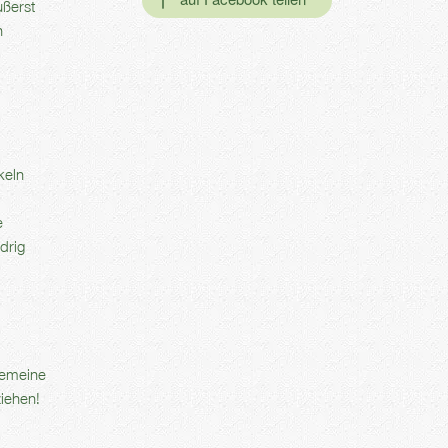
ußerst
n
keln
e
drig
lgemeine
ziehen!