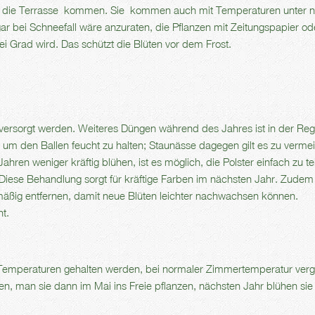
uf die Terrasse kommen. Sie kommen auch mit Temperaturen unter n
ar bei Schneefall wäre anzuraten, die Pflanzen mit Zeitungspapier ode
ei Grad wird. Das schützt die Blüten vor dem Frost.
 versorgt werden. Weiteres Düngen während des Jahres ist in der Rege
en, um den Ballen feucht zu halten; Staunässe dagegen gilt es zu verme
ahren weniger kräftig blühen, ist es möglich, die Polster einfach zu te
 Diese Behandlung sorgt für kräftige Farben im nächsten Jahr. Zudem 
mäßig entfernen, damit neue Blüten leichter nachwachsen können.
t.
 Temperaturen gehalten werden, bei normaler Zimmertemperatur verg
, man sie dann im Mai ins Freie pflanzen, nächsten Jahr blühen sie