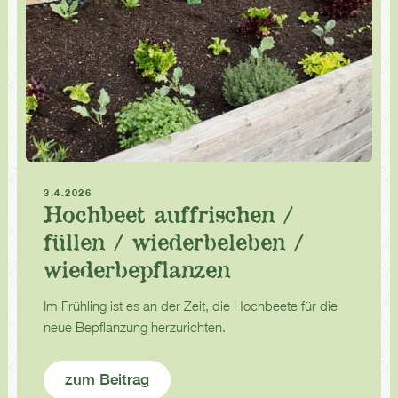
Hochbeet
Frühling
3.4.2026
Hochbeet auffrischen /
füllen / wiederbeleben /
wiederbepflanzen
Im Frühling ist es an der Zeit, die Hochbeete für die
neue Bepflanzung herzurichten.
zum Beitrag