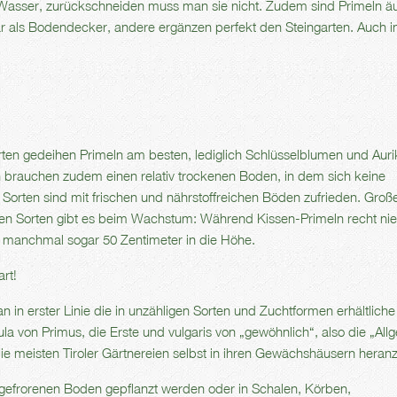
l Wasser, zurückschneiden muss man sie nicht. Zudem sind Primeln ä
gar als Bodendecker, andere ergänzen perfekt den Steingarten. Auch i
ten gedeihen Primeln am besten, lediglich Schlüsselblumen und Auri
n brauchen zudem einen relativ trockenen Boden, in dem sich keine
Sorten sind mit frischen und nährstoffreichen Böden zufrieden. Groß
en Sorten gibt es beim Wachstum: Während Kissen-Primeln recht nie
, manchmal sogar 50 Zentimeter in die Höhe.
rt!
in erster Linie die in unzähligen Sorten und Zuchtformen erhältliche
ula von Primus, die Erste und vulgaris von „gewöhnlich“, also die „Al
ie meisten Tiroler Gärtnereien selbst in ihren Gewächshäusern heran
t gefrorenen Boden gepflanzt werden oder in Schalen, Körben,