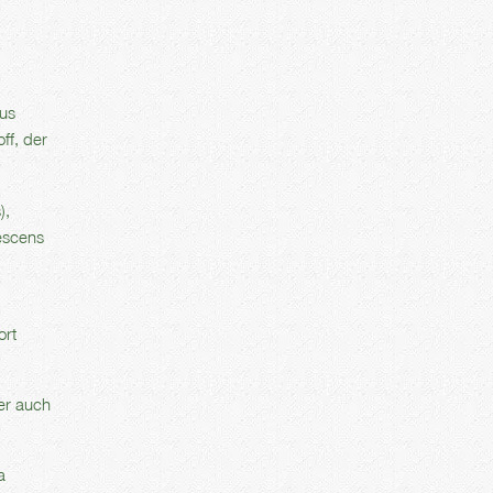
aus
ff, der
),
escens
ort
er auch
a