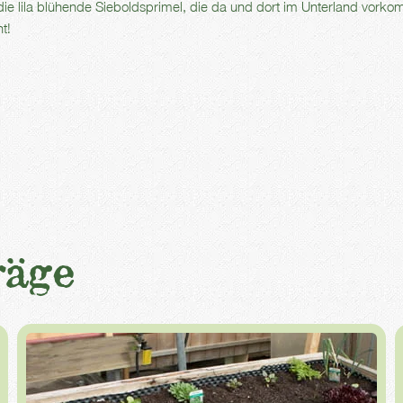
t die lila blühende Sieboldsprimel, die da und dort im Unterland vorko
t!
räge