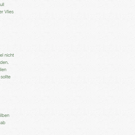
ull
r Vlies
l nicht
iden.
ilen
sollte
ilben
 ab