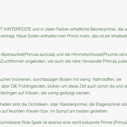
HT WINTERFESTE und in vielen Farben erhältliche Becherprimel, die 
verträgt. Neue Sorten enthalten kein Primin mehr, das ist ein Inhaltssto
 Alpenaurikel(Primula auricula) und die Himmelschlüssel(Priumla veris
tigenZuchtformen angeboten, wie auch die nahe Verwandte Primula pub
uchen trockenen, durchlässigen Boden mit wenig Nährstoffen, sie
nd aber DIE Frühlingsboten, blühen um diese Zeit auch schon da und d
rlingen auf Wiesen, die wenig gedüngt werden.
heiten sind die Orchideen- oder Raketenprimel, die Etagenprimel od
ch auf feuchten Wiesen bzw. im Sumpf am besten gedeihen.
eschriebene Rote Speik ist ebenso eine recht bekannte Primel (Primul